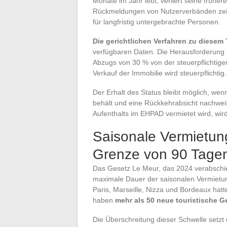
Monate im Jahr lebt, verliert seine früh
Rückmeldungen von Nutzerverbänden zeig
für langfristig untergebrachte Personen.
Die gerichtlichen Verfahren zu diese
verfügbaren Daten. Die Herausforderung is
Abzugs von 30 % von der steuerpflichtige
Verkauf der Immobilie wird steuerpflichtig.
Der Erhalt des Status bleibt möglich, we
behält und eine Rückkehrabsicht nachwe
Aufenthalts im EHPAD vermietet wird, wi
Saisonale Vermietun
Grenze von 90 Tagen
Das Gesetz Le Meur, das 2024 verabschie
maximale Dauer der saisonalen Vermietu
Paris, Marseille, Nizza und Bordeaux hat
haben
mehr als 50 neue touristische 
Die Überschreitung dieser Schwelle setzt