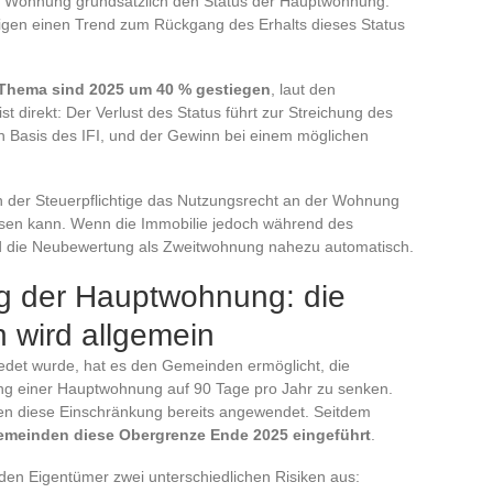
ere Wohnung grundsätzlich den Status der Hauptwohnung.
en einen Trend zum Rückgang des Erhalts dieses Status
m Thema sind 2025 um 40 % gestiegen
, laut den
t direkt: Der Verlust des Status führt zur Streichung des
n Basis des IFI, und der Gewinn bei einem möglichen
nn der Steuerpflichtige das Nutzungsrecht an der Wohnung
isen kann. Wenn die Immobilie jedoch während des
rd die Neubewertung als Zweitwohnung nahezu automatisch.
g der Hauptwohnung: die
 wird allgemein
det wurde, hat es den Gemeinden ermöglicht, die
ng einer Hauptwohnung auf 90 Tage pro Jahr zu senken.
ten diese Einschränkung bereits angewendet. Seitdem
Gemeinden diese Obergrenze Ende 2025 eingeführt
.
 den Eigentümer zwei unterschiedlichen Risiken aus: