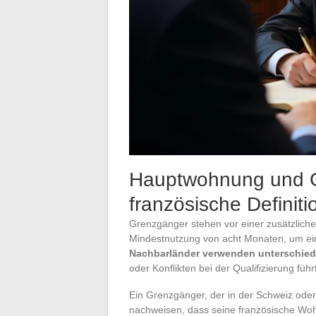
Hauptwohnung und G
französische Definit
Grenzgänger stehen vor einer zusätzlichen
Mindestnutzung von acht Monaten, um ei
Nachbarländer verwenden unterschiedl
oder Konflikten bei der Qualifizierung führt
Ein Grenzgänger, der in der Schweiz oder
nachweisen, dass seine französische Woh