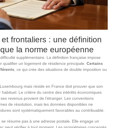
t frontaliers : une définition
te que la norme européenne
e difficulté supplémentaire. La définition française impose
 qualifier un logement de résidence principale.
Certains
fférents
, ce qui crée des situations de double imposition ou
au Luxembourg mais réside en France doit prouver que son
r habituel. Le critère du centre des intérêts économiques
e ses revenus provient de l’étranger. Les conventions
smes de résolution, mais les données disponibles ne
édures sont systématiquement favorables au contribuable.
ne se résume pas à une adresse postale. Elle engage un
sc peut vérifier à tout moment. Les propriétaires concernés