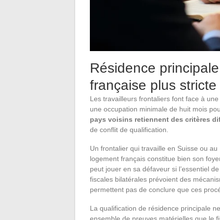
Résidence principale e
française plus stric
Les travailleurs frontaliers font face à un
une occupation minimale de huit mois pour
pays voisins retiennent des critères di
de conflit de qualification.
Un frontalier qui travaille en Suisse ou 
logement français constitue bien son foye
peut jouer en sa défaveur si l’essentiel d
fiscales bilatérales prévoient des mécani
permettent pas de conclure que ces proc
La qualification de résidence principale 
ensemble de preuves matérielles que le fi