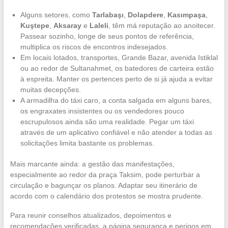
Alguns setores, como
Tarlabaşı
,
Dolapdere
,
Kasımpaşa
,
Kuştepe
,
Aksaray
e
Laleli
, têm má reputação ao anoitecer.
Passear sozinho, longe de seus pontos de referência,
multiplica os riscos de encontros indesejados.
Em locais lotados, transportes, Grande Bazar, avenida Istiklal
ou ao redor de Sultanahmet, os batedores de carteira estão
à espreita. Manter os pertences perto de si já ajuda a evitar
muitas decepções.
A armadilha do táxi caro, a conta salgada em alguns bares,
os engraxates insistentes ou os vendedores pouco
escrupulosos ainda são uma realidade. Pegar um táxi
através de um aplicativo confiável e não atender a todas as
solicitações limita bastante os problemas.
Mais marcante ainda: a gestão das manifestações,
especialmente ao redor da praça Taksim, pode perturbar a
circulação e bagunçar os planos. Adaptar seu itinerário de
acordo com o calendário dos protestos se mostra prudente.
Para reunir conselhos atualizados, depoimentos e
recomendações verificadas, a página segurança e perigos em