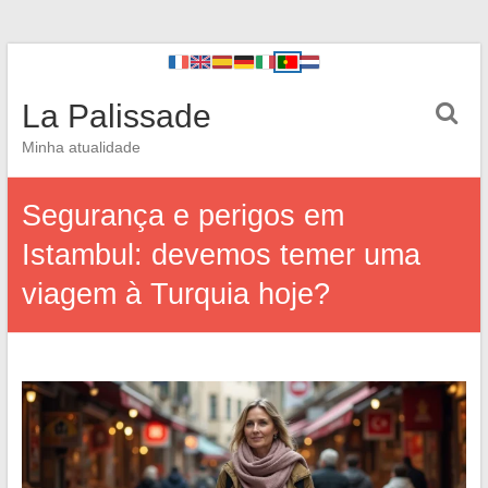
La Palissade
Minha atualidade
Segurança e perigos em
Istambul: devemos temer uma
viagem à Turquia hoje?