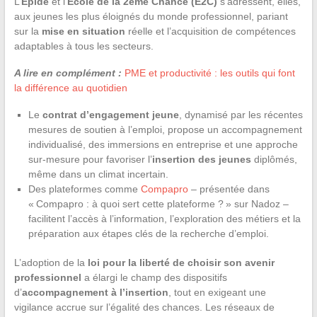
L’
Epide
et l’
Ecole de la 2ème Chance (E2C)
s’adressent, elles,
aux jeunes les plus éloignés du monde professionnel, pariant
sur la
mise en situation
réelle et l’acquisition de compétences
adaptables à tous les secteurs.
A lire en complément :
PME et productivité : les outils qui font
la différence au quotidien
Le
contrat d’engagement jeune
, dynamisé par les récentes
mesures de soutien à l’emploi, propose un accompagnement
individualisé, des immersions en entreprise et une approche
sur-mesure pour favoriser l’
insertion des jeunes
diplômés,
même dans un climat incertain.
Des plateformes comme
Compapro
– présentée dans
« Compapro : à quoi sert cette plateforme ? » sur Nadoz –
facilitent l’accès à l’information, l’exploration des métiers et la
préparation aux étapes clés de la recherche d’emploi.
L’adoption de la
loi pour la liberté de choisir son avenir
professionnel
a élargi le champ des dispositifs
d’
accompagnement à l’insertion
, tout en exigeant une
vigilance accrue sur l’égalité des chances. Les réseaux de