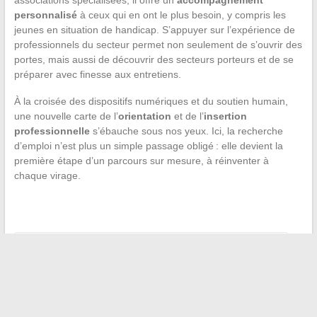
associations spécialisées, il offre un
accompagnement
personnalisé
à ceux qui en ont le plus besoin, y compris les
jeunes en situation de handicap. S’appuyer sur l’expérience de
professionnels du secteur permet non seulement de s’ouvrir des
portes, mais aussi de découvrir des secteurs porteurs et de se
préparer avec finesse aux entretiens.
À la croisée des dispositifs numériques et du soutien humain,
une nouvelle carte de l’
orientation
et de l’
insertion
professionnelle
s’ébauche sous nos yeux. Ici, la recherche
d’emploi n’est plus un simple passage obligé : elle devient la
première étape d’un parcours sur mesure, à réinventer à
chaque virage.
←
Référencement et création web : les services à la loupe
Les jeux de lettres à l’ère du numérique : pourquoi cet
engouement ?
→