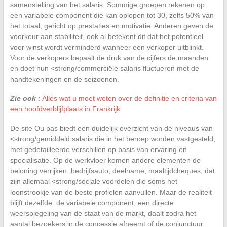
samenstelling van het salaris. Sommige groepen rekenen op
een variabele component die kan oplopen tot 30, zelfs 50% van
het totaal, gericht op prestaties en motivatie. Anderen geven de
voorkeur aan stabiliteit, ook al betekent dit dat het potentieel
voor winst wordt verminderd wanneer een verkoper uitblinkt.
Voor de verkopers bepaalt de druk van de cijfers de maanden
en doet hun <strong/commerciële salaris fluctueren met de
handtekeningen en de seizoenen.
Zie ook :
Alles wat u moet weten over de definitie en criteria van
een hoofdverblijfplaats in Frankrijk
De site Ou pas biedt een duidelijk overzicht van de niveaus van
<strong/gemiddeld salaris die in het beroep worden vastgesteld,
met gedetailleerde verschillen op basis van ervaring en
specialisatie. Op de werkvloer komen andere elementen de
beloning verrijken: bedrijfsauto, deelname, maaltijdcheques, dat
zijn allemaal <strong/sociale voordelen die soms het
loonstrookje van de beste profielen aanvullen. Maar de realiteit
blijft dezelfde: de variabele component, een directe
weerspiegeling van de staat van de markt, daalt zodra het
aantal bezoekers in de concessie afneemt of de conjunctuur