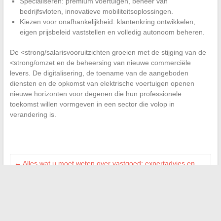
Specialiseren: premium voertuigen, beheer van
bedrijfsvloten, innovatieve mobiliteitsoplossingen.
Kiezen voor onafhankelijkheid: klantenkring ontwikkelen,
eigen prijsbeleid vaststellen en volledig autonoom beheren.
De <strong/salarisvooruitzichten groeien met de stijging van de
<strong/omzet en de beheersing van nieuwe commerciële
levers. De digitalisering, de toename van de aangeboden
diensten en de opkomst van elektrische voertuigen openen
nieuwe horizonten voor degenen die hun professionele
toekomst willen vormgeven in een sector die volop in
verandering is.
←
Alles wat u moet weten over vastgoed: expertadvies en
marktupdates
Tips en trucs om moeders dagelijks met zorg te
ondersteunen
→