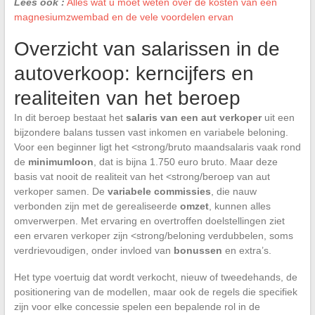
Lees ook :
Alles wat u moet weten over de kosten van een
magnesiumzwembad en de vele voordelen ervan
Overzicht van salarissen in de
autoverkoop: kerncijfers en
realiteiten van het beroep
In dit beroep bestaat het
salaris van een aut verkoper
uit een
bijzondere balans tussen vast inkomen en variabele beloning.
Voor een beginner ligt het <strong/bruto maandsalaris vaak rond
de
minimumloon
, dat is bijna 1.750 euro bruto. Maar deze
basis vat nooit de realiteit van het <strong/beroep van aut
verkoper samen. De
variabele commissies
, die nauw
verbonden zijn met de gerealiseerde
omzet
, kunnen alles
omverwerpen. Met ervaring en overtroffen doelstellingen ziet
een ervaren verkoper zijn <strong/beloning verdubbelen, soms
verdrievoudigen, onder invloed van
bonussen
en extra’s.
Het type voertuig dat wordt verkocht, nieuw of tweedehands, de
positionering van de modellen, maar ook de regels die specifiek
zijn voor elke concessie spelen een bepalende rol in de