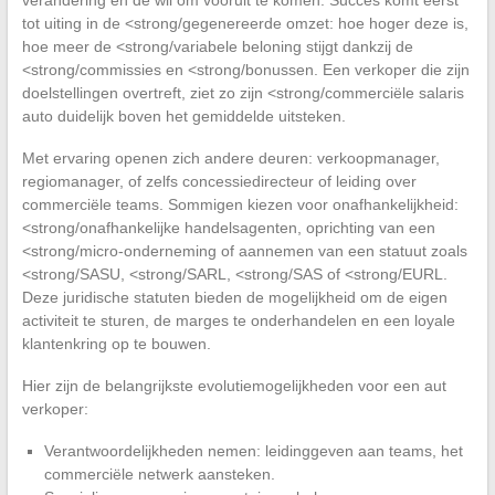
verandering en de wil om vooruit te komen. Succes komt eerst
tot uiting in de <strong/gegenereerde omzet: hoe hoger deze is,
hoe meer de <strong/variabele beloning stijgt dankzij de
<strong/commissies en <strong/bonussen. Een verkoper die zijn
doelstellingen overtreft, ziet zo zijn <strong/commerciële salaris
auto duidelijk boven het gemiddelde uitsteken.
Met ervaring openen zich andere deuren: verkoopmanager,
regiomanager, of zelfs concessiedirecteur of leiding over
commerciële teams. Sommigen kiezen voor onafhankelijkheid:
<strong/onafhankelijke handelsagenten, oprichting van een
<strong/micro-onderneming of aannemen van een statuut zoals
<strong/SASU, <strong/SARL, <strong/SAS of <strong/EURL.
Deze juridische statuten bieden de mogelijkheid om de eigen
activiteit te sturen, de marges te onderhandelen en een loyale
klantenkring op te bouwen.
Hier zijn de belangrijkste evolutiemogelijkheden voor een aut
verkoper:
Verantwoordelijkheden nemen: leidinggeven aan teams, het
commerciële netwerk aansteken.