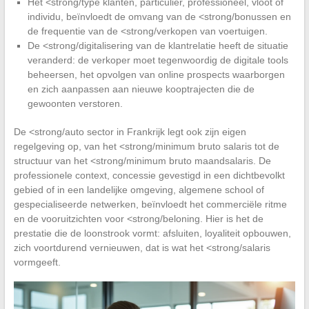
Het <strong/type klanten, particulier, professioneel, vloot of
individu, beïnvloedt de omvang van de <strong/bonussen en
de frequentie van de <strong/verkopen van voertuigen.
De <strong/digitalisering van de klantrelatie heeft de situatie
veranderd: de verkoper moet tegenwoordig de digitale tools
beheersen, het opvolgen van online prospects waarborgen
en zich aanpassen aan nieuwe kooptrajecten die de
gewoonten verstoren.
De <strong/auto sector in Frankrijk legt ook zijn eigen
regelgeving op, van het <strong/minimum bruto salaris tot de
structuur van het <strong/minimum bruto maandsalaris. De
professionele context, concessie gevestigd in een dichtbevolkt
gebied of in een landelijke omgeving, algemene school of
gespecialiseerde netwerken, beïnvloedt het commerciële ritme
en de vooruitzichten voor <strong/beloning. Hier is het de
prestatie die de loonstrook vormt: afsluiten, loyaliteit opbouwen,
zich voortdurend vernieuwen, dat is wat het <strong/salaris
vormgeeft.