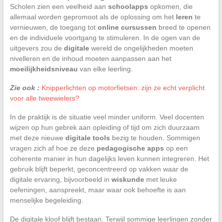
Scholen zien een veelheid aan
schoolapps
opkomen, die
allemaal worden gepromoot als de oplossing om het
leren
te
vernieuwen, de toegang tot
online cursussen
breed te openen
en de individuele voortgang te stimuleren. In de ogen van de
uitgevers zou de
digitale
wereld de ongelijkheden moeten
nivelleren en de inhoud moeten aanpassen aan het
moeilijkheidsniveau
van elke leerling.
Zie ook :
Knipperlichten op motorfietsen: zijn ze echt verplicht
voor alle tweewielers?
In de praktijk is de situatie veel minder uniform. Veel docenten
wijzen op hun gebrek aan opleiding of tijd om zich duurzaam
met deze nieuwe
digitale tools
bezig te houden. Sommigen
vragen zich af hoe ze deze
pedagogische apps
op een
coherente manier in hun dagelijks leven kunnen integreren. Het
gebruik blijft beperkt, geconcentreerd op vakken waar de
digitale ervaring, bijvoorbeeld in
wiskunde
met leuke
oefeningen, aanspreekt, maar waar ook behoefte is aan
menselijke begeleiding.
De digitale kloof blijft bestaan. Terwijl sommige leerlingen zonder