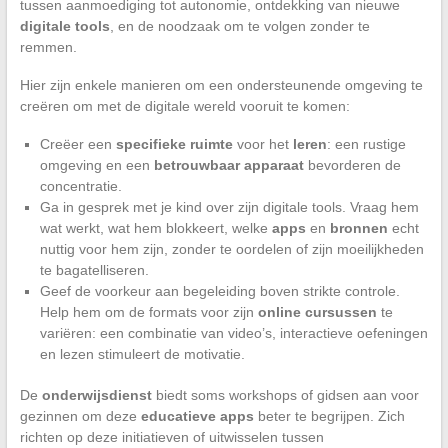
tussen aanmoediging tot autonomie, ontdekking van nieuwe
digitale tools
, en de noodzaak om te volgen zonder te
remmen.
Hier zijn enkele manieren om een ondersteunende omgeving te
creëren om met de digitale wereld vooruit te komen:
Creëer een
specifieke ruimte
voor het
leren
: een rustige
omgeving en een
betrouwbaar apparaat
bevorderen de
concentratie.
Ga in gesprek met je kind over zijn digitale tools. Vraag hem
wat werkt, wat hem blokkeert, welke
apps
en
bronnen
echt
nuttig voor hem zijn, zonder te oordelen of zijn moeilijkheden
te bagatelliseren.
Geef de voorkeur aan begeleiding boven strikte controle.
Help hem om de formats voor zijn
online cursussen
te
variëren: een combinatie van video’s, interactieve oefeningen
en lezen stimuleert de motivatie.
De
onderwijsdienst
biedt soms workshops of gidsen aan voor
gezinnen om deze
educatieve apps
beter te begrijpen. Zich
richten op deze initiatieven of uitwisselen tussen