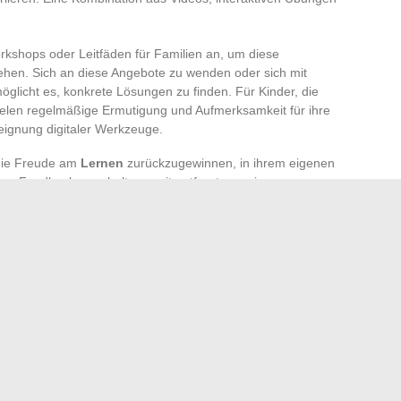
kshops oder Leitfäden für Familien an, um diese
ehen. Sich an diese Angebote zu wenden oder sich mit
glicht es, konkrete Lösungen zu finden. Für Kinder, die
pielen regelmäßige Ermutigung und Aufmerksamkeit für ihre
neignung digitaler Werkzeuge.
 die Freude am
Lernen
zurückzugewinnen, in ihrem eigenen
Feedback zu erhalten, weit entfernt von einem
g
. Die
Apps
und
digitalen Werkzeuge
entfalten ihr volles
fnisse jedes Einzelnen im Alltag zu Hause unterstützen.
igitalen Angebots sucht jeder nach seinem Gleichgewicht.
insam voran, zögern manchmal, aber geben nicht auf.
eines Bildschirms, und was wirklich zählt, entsteht aus
ngungen und geteilten Blicken aufgebaut wird.
ymbole und Evolution von Marken