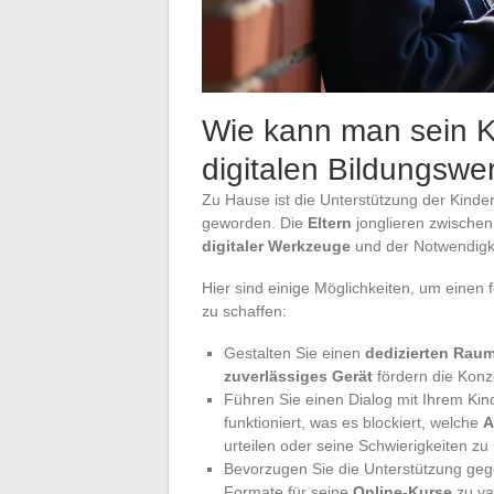
Wie kann man sein Ki
digitalen Bildungswe
Zu Hause ist die Unterstützung der Kinde
geworden. Die
Eltern
jonglieren zwische
digitaler Werkzeuge
und der Notwendigke
Hier sind einige Möglichkeiten, um einen
zu schaffen:
Gestalten Sie einen
dedizierten Rau
zuverlässiges Gerät
fördern die Konz
Führen Sie einen Dialog mit Ihrem Kin
funktioniert, was es blockiert, welche
A
urteilen oder seine Schwierigkeiten zu
Bevorzugen Sie die Unterstützung geg
Formate für seine
Online-Kurse
zu va