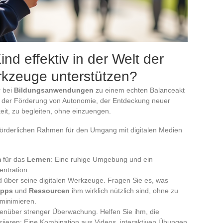
nd effektiv in der Welt der
rkzeuge unterstützen?
r bei
Bildungsanwendungen
zu einem echten Balanceakt
n der Förderung von Autonomie, der Entdeckung neuer
it, zu begleiten, ohne einzuengen.
 förderlichen Rahmen für den Umgang mit digitalen Medien
m
für das
Lernen
: Eine ruhige Umgebung und ein
entration.
d über seine digitalen Werkzeuge. Fragen Sie es, was
pps
und
Ressourcen
ihm wirklich nützlich sind, ohne zu
 minimieren.
enüber strenger Überwachung. Helfen Sie ihm, die
riieren: Eine Kombination aus Videos, interaktiven Übungen