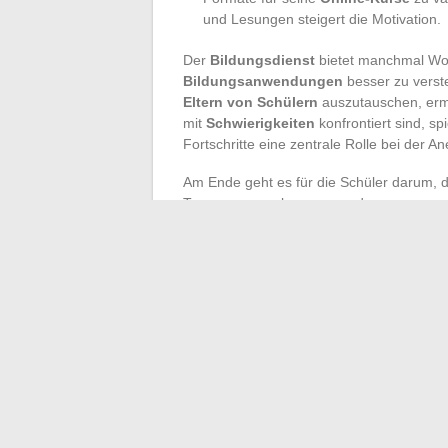
und Lesungen steigert die Motivation.
Der
Bildungsdienst
bietet manchmal Wor
Bildungsanwendungen
besser zu verst
Eltern von Schülern
auszutauschen, ermö
mit
Schwierigkeiten
konfrontiert sind, s
Fortschritte eine zentrale Rolle bei der A
Am Ende geht es für die Schüler darum,
Tempo voranzukommen und angemessenes 
einfachen Ziel der
Schulischen Leistun
Potenzial, wenn sie tatsächlich die Bedür
Im Herzen eines immer umfangreicheren d
Familien, Lehrer und Schüler gehen geme
Denn Lernen endet niemals an der Grenze 
dem, was dort zwischen Austausch, Anstre
←
Wenn Logos Geschichten erzählen: S