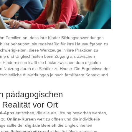
ehn Familien an, dass ihre Kinder Bildungsanwendungen
chüler behauptet, sie regelmäßig für ihre Hausaufgaben zu
hwierigkeiten, diese Werkzeuge in ihre Praktiken zu
leme und Ungleichheiten beim Zugang an. Zwischen
 Hindernissen klafft die Lücke zwischen dem digitalen
en Nutzung durch die Schüler zu Hause. Die Ergebnisse der
rschiedliche Auswirkungen je nach familiärem Kontext und
en pädagogischen
Realität vor Ort
ul-Apps
entstehen, die alle als Lösung beworben werden,
g zu
Online-Kursen
weit zu öffnen und die individuelle
age sollte der
digitale Bereich
die Ungleichheiten
nd dem
Schwierigkeitsgrad
jedes Schülers anpassen.