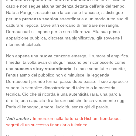
caso e non segue alcuna tendenza dettata dall’aria del tempo.
Nato a Parigi, cresciuto con la canzone francese, si distingue
per una
presenza scenica
straordinaria e un modo tutto suo di
catturare l’epoca. Dove altri cercano di rientrare nei ranghi,
Dernaucourt si impone per la sua differenza. Alla sua prima
apparizione pubblica, discreta ma significativa, già sovverte i
riferimenti abituali.
Non appena una
nuova
canzone emerge, il rumore si amplifica.
I media, talvolta avari di elogi, finiscono per riconoscerlo come
una
success story straordinaria
. Le sale sono tutte esaurite,
l’entusiasmo del pubblico non diminuisce: la leggenda
Dernaucourt prende forma, passo dopo passo. Il suo approccio
supera la semplice dimostrazione di talento o la maestria
tecnica. Ciò che si ricorda è una autenticità rara, una parola
diretta, una capacità di afferrare ciò che tocca veramente oggi.
Parla di impegno, amore, lucidità, senza giri di parole.
Vedi anche :
Immersion nella fortuna di Hicham Bendaoud:
segreti di un successo finanziario fulmineo