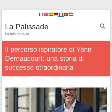
La Palissade
La mia attualità
Il percorso ispiratore di Yann
Dernaucourt: una storia di
successo straordinaria