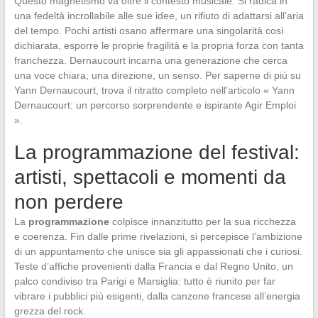
Questo magnetismo va oltre il contesto musicale. Si radica in
una fedeltà incrollabile alle sue idee, un rifiuto di adattarsi all’aria
del tempo. Pochi artisti osano affermare una singolarità così
dichiarata, esporre le proprie fragilità e la propria forza con tanta
franchezza. Dernaucourt incarna una generazione che cerca
una voce chiara, una direzione, un senso. Per saperne di più su
Yann Dernaucourt, trova il ritratto completo nell’articolo « Yann
Dernaucourt: un percorso sorprendente e ispirante Agir Emploi
».
La programmazione del festival:
artisti, spettacoli e momenti da
non perdere
La
programmazione
colpisce innanzitutto per la sua ricchezza
e coerenza. Fin dalle prime rivelazioni, si percepisce l’ambizione
di un appuntamento che unisce sia gli appassionati che i curiosi.
Teste d’affiche provenienti dalla Francia e dal Regno Unito, un
palco condiviso tra Parigi e Marsiglia: tutto è riunito per far
vibrare i pubblici più esigenti, dalla canzone francese all’energia
grezza del rock.