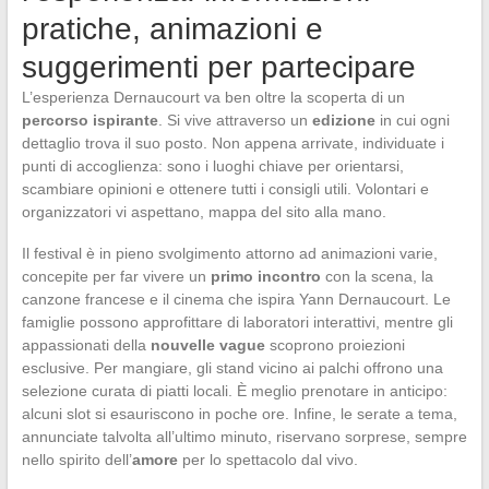
pratiche, animazioni e
suggerimenti per partecipare
L’esperienza Dernaucourt va ben oltre la scoperta di un
percorso ispirante
. Si vive attraverso un
edizione
in cui ogni
dettaglio trova il suo posto. Non appena arrivate, individuate i
punti di accoglienza: sono i luoghi chiave per orientarsi,
scambiare opinioni e ottenere tutti i consigli utili. Volontari e
organizzatori vi aspettano, mappa del sito alla mano.
Il festival è in pieno svolgimento attorno ad animazioni varie,
concepite per far vivere un
primo incontro
con la scena, la
canzone francese e il cinema che ispira Yann Dernaucourt. Le
famiglie possono approfittare di laboratori interattivi, mentre gli
appassionati della
nouvelle vague
scoprono proiezioni
esclusive. Per mangiare, gli stand vicino ai palchi offrono una
selezione curata di piatti locali. È meglio prenotare in anticipo:
alcuni slot si esauriscono in poche ore. Infine, le serate a tema,
annunciate talvolta all’ultimo minuto, riservano sorprese, sempre
nello spirito dell’
amore
per lo spettacolo dal vivo.