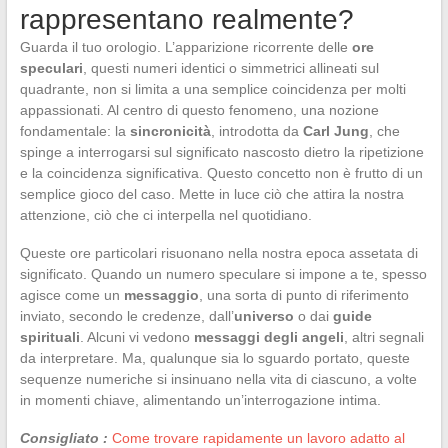
rappresentano realmente?
Guarda il tuo orologio. L’apparizione ricorrente delle
ore
speculari
, questi numeri identici o simmetrici allineati sul
quadrante, non si limita a una semplice coincidenza per molti
appassionati. Al centro di questo fenomeno, una nozione
fondamentale: la
sincronicità
, introdotta da
Carl Jung
, che
spinge a interrogarsi sul significato nascosto dietro la ripetizione
e la coincidenza significativa. Questo concetto non è frutto di un
semplice gioco del caso. Mette in luce ciò che attira la nostra
attenzione, ciò che ci interpella nel quotidiano.
Queste ore particolari risuonano nella nostra epoca assetata di
significato. Quando un numero speculare si impone a te, spesso
agisce come un
messaggio
, una sorta di punto di riferimento
inviato, secondo le credenze, dall’
universo
o dai
guide
spirituali
. Alcuni vi vedono
messaggi degli angeli
, altri segnali
da interpretare. Ma, qualunque sia lo sguardo portato, queste
sequenze numeriche si insinuano nella vita di ciascuno, a volte
in momenti chiave, alimentando un’interrogazione intima.
Consigliato :
Come trovare rapidamente un lavoro adatto al