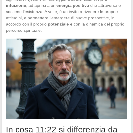
intuizione
, ad aprirsi a un’
energia positiva
che attraversa e
sostiene l’esistenza. A volte, è un invito a rivedere le proprie
attitudini, a permettere l’emergere di nuove prospettive, in
accordo con il proprio
potenziale
e con la dinamica del proprio
percorso spirituale.
In cosa 11:22 si differenzia da