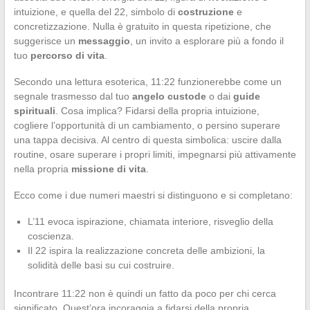
intuizione, e quella del 22, simbolo di
costruzione
e
concretizzazione. Nulla è gratuito in questa ripetizione, che
suggerisce un
messaggio
, un invito a esplorare più a fondo il
tuo
percorso di vita
.
Secondo una lettura esoterica, 11:22 funzionerebbe come un
segnale trasmesso dal tuo
angelo custode
o dai
guide
spirituali
. Cosa implica? Fidarsi della propria intuizione,
cogliere l’opportunità di un cambiamento, o persino superare
una tappa decisiva. Al centro di questa simbolica: uscire dalla
routine, osare superare i propri limiti, impegnarsi più attivamente
nella propria
missione di vita
.
Ecco come i due numeri maestri si distinguono e si completano:
L’11 evoca ispirazione, chiamata interiore, risveglio della
coscienza.
Il 22 ispira la realizzazione concreta delle ambizioni, la
solidità delle basi su cui costruire.
Incontrare 11:22 non è quindi un fatto da poco per chi cerca
significato. Quest’ora incoraggia a fidarsi della propria