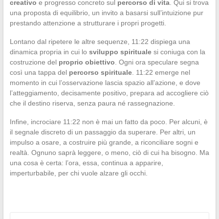
creativo
e progresso concreto sul
percorso di vita
. Qui si trova
una proposta di equilibrio, un invito a basarsi sull’intuizione pur
prestando attenzione a strutturare i propri progetti.
Lontano dal ripetere le altre sequenze, 11:22 dispiega una
dinamica propria in cui lo
sviluppo spirituale
si coniuga con la
costruzione del
proprio obiettivo
. Ogni ora speculare segna
così una tappa del
percorso spirituale
. 11:22 emerge nel
momento in cui l’osservazione lascia spazio all’azione, e dove
l’atteggiamento, decisamente positivo, prepara ad accogliere ciò
che il destino riserva, senza paura né rassegnazione.
Infine, incrociare 11:22 non è mai un fatto da poco. Per alcuni, è
il segnale discreto di un passaggio da superare. Per altri, un
impulso a osare, a costruire più grande, a riconciliare sogni e
realtà. Ognuno saprà leggere, o meno, ciò di cui ha bisogno. Ma
una cosa è certa: l’ora, essa, continua a apparire,
imperturbabile, per chi vuole alzare gli occhi.