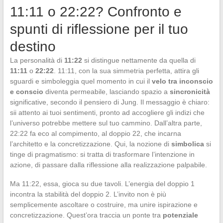
11:11 o 22:22? Confronto e
spunti di riflessione per il tuo
destino
La personalità di
11:22
si distingue nettamente da quella di
11:11
o
22:22
. 11:11, con la sua simmetria perfetta, attira gli
sguardi e simboleggia quel momento in cui il
velo tra inconscio
e conscio
diventa permeabile, lasciando spazio a
sincronicità
significative, secondo il pensiero di Jung. Il messaggio è chiaro:
sii attento ai tuoi sentimenti, pronto ad accogliere gli indizi che
l’universo potrebbe mettere sul tuo cammino. Dall’altra parte,
22:22 fa eco al compimento, al doppio 22, che incarna
l’architetto e la concretizzazione. Qui, la nozione di
simbolica
si
tinge di pragmatismo: si tratta di trasformare l’intenzione in
azione, di passare dalla riflessione alla realizzazione palpabile.
Ma 11:22, essa, gioca su due tavoli. L’energia del doppio 1
incontra la stabilità del doppio 2. L’invito non è più
semplicemente ascoltare o costruire, ma unire ispirazione e
concretizzazione. Quest’ora traccia un ponte tra
potenziale