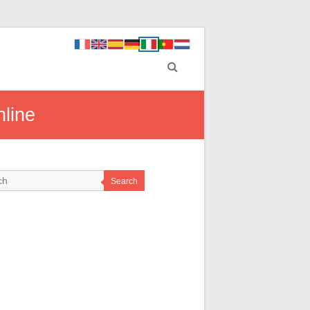
nline
Search