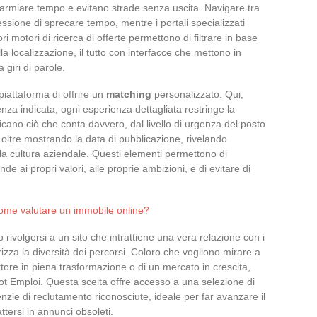
isparmiare tempo e evitano strade senza uscita. Navigare tra
essione di sprecare tempo, mentre i portali specializzati
ri motori di ricerca di offerte permettono di filtrare in base
alla localizzazione, il tutto con interfacce che mettono in
 giri di parole.
piattaforma di offrire un
matching
personalizzato. Qui,
za indicata, ogni esperienza dettagliata restringe la
ificano ciò che conta davvero, dal livello di urgenza del posto
no oltre mostrando la data di pubblicazione, rivelando
lla cultura aziendale. Questi elementi permettono di
e ai propri valori, alle proprie ambizioni, e di evitare di
 come valutare un immobile online?
rivolgersi a un sito che intrattiene una vera relazione con i
izza la diversità dei percorsi. Coloro che vogliono mirare a
ettore in piena trasformazione o di un mercato in crescita,
t Emploi. Questa scelta offre accesso a una selezione di
genzie di reclutamento riconosciute, ideale per far avanzare il
tersi in annunci obsoleti.