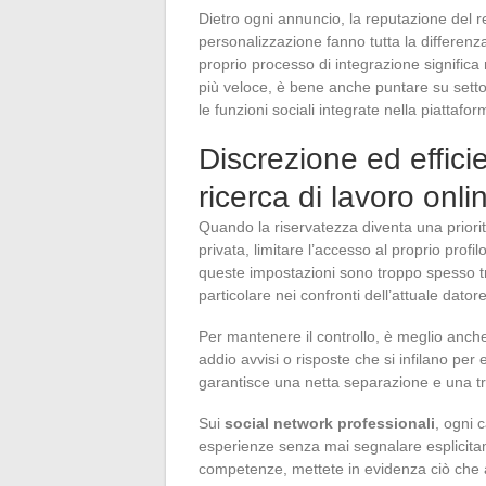
Dietro ogni annuncio, la reputazione del rec
personalizzazione fanno tutta la differenza
proprio processo di integrazione significa m
più veloce, è bene anche puntare su settori
le funzioni sociali integrate nella piattafor
Discrezione ed efficie
ricerca di lavoro onl
Quando la riservatezza diventa una priorit
privata, limitare l’accesso al proprio profi
queste impostazioni sono troppo spesso t
particolare nei confronti dell’attuale datore
Per mantenere il controllo, è meglio anche 
addio avvisi o risposte che si infilano pe
garantisce una netta separazione e una tra
Sui
social network professionali
, ogni 
esperienze senza mai segnalare esplicitame
competenze, mettete in evidenza ciò che av