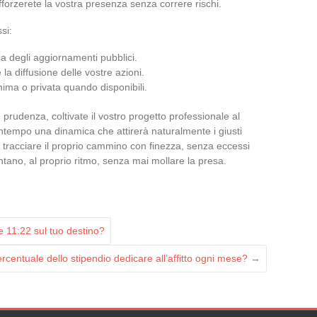
afforzerete la vostra presenza senza correre rischi.
si:
ca degli aggiornamenti pubblici.
 la diffusione delle vostre azioni.
nima o privata quando disponibili.
 e prudenza, coltivate il vostro progetto professionale al
ontempo una dinamica che attirerà naturalmente i giusti
è tracciare il proprio cammino con finezza, senza eccessi
ontano, al proprio ritmo, senza mai mollare la presa.
lle 11:22 sul tuo destino?
rcentuale dello stipendio dedicare all’affitto ogni mese?
→