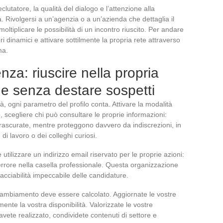
lutatore, la qualità del dialogo e l’attenzione alla
. Rivolgersi a un’agenzia o a un’azienda che dettaglia il
oltiplicare le possibilità di un incontro riuscito. Per andare
 dinamici e attivare sottilmente la propria rete attraverso
ma.
nza: riuscire nella propria
ine senza destare sospetti
à, ogni parametro del profilo conta. Attivare la modalità
lo, scegliere chi può consultare le proprie informazioni:
rascurate, mentre proteggono davvero da indiscrezioni, in
 di lavoro o dei colleghi curiosi.
utilizzare un indirizzo email riservato per le proprie azioni:
r errore nella casella professionale. Questa organizzazione
cciabilità impeccabile delle candidature.
cambiamento deve essere calcolato. Aggiornate le vostre
nte la vostra disponibilità. Valorizzate le vostre
ete realizzato, condividete contenuti di settore e