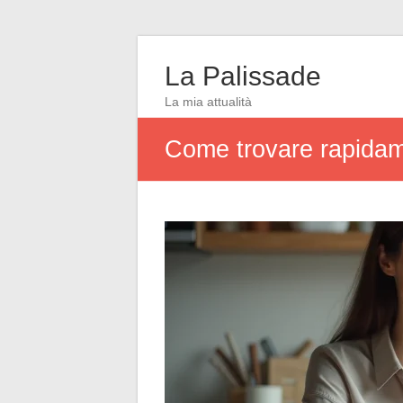
La Palissade
La mia attualità
Come trovare rapidame