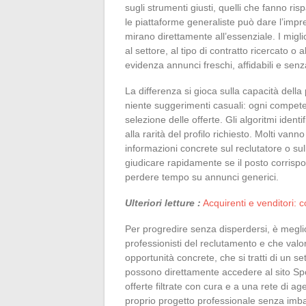
sugli strumenti giusti, quelli che fanno r
le piattaforme generaliste può dare l’impr
mirano direttamente all’essenziale. I miglio
al settore, al tipo di contratto ricercato o 
evidenza annunci freschi, affidabili e senza
La differenza si gioca sulla capacità della 
niente suggerimenti casuali: ogni competen
selezione delle offerte. Gli algoritmi ident
alla rarità del profilo richiesto. Molti van
informazioni concrete sul reclutatore o su
giudicare rapidamente se il posto corrispond
perdere tempo su annunci generici.
Ulteriori letture :
Acquirenti e venditori:
Per progredire senza disperdersi, è meglio 
professionisti del reclutamento e che valor
opportunità concrete, che si tratti di un s
possono direttamente accedere al sito Spo
offerte filtrate con cura e a una rete di a
proprio progetto professionale senza imbat