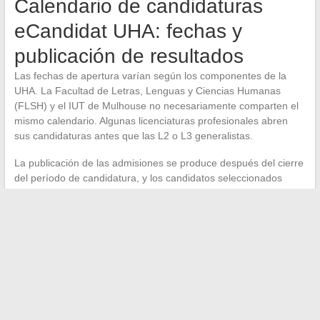
Calendario de candidaturas
eCandidat UHA: fechas y
publicación de resultados
Las fechas de apertura varían según los componentes de la
UHA. La Facultad de Letras, Lenguas y Ciencias Humanas
(FLSH) y el IUT de Mulhouse no necesariamente comparten el
mismo calendario. Algunas licenciaturas profesionales abren
sus candidaturas antes que las L2 o L3 generalistas.
La publicación de las admisiones se produce después del cierre
del período de candidatura, y los candidatos seleccionados
disponen de un plazo para confirmar su deseo.
Un
incumplimiento de este plazo equivale a renuncia
, sin
posibilidad de recurso estándar.
El calendario eCandidat no está alineado con el de MonMaster.
Un candidato que postula simultáneamente en las dos
plataformas debe seguir dos cronogramas distintos, con fechas
de respuesta que pueden superponerse. No existe ningún
mecanismo de sincronización entre los dos sistemas.