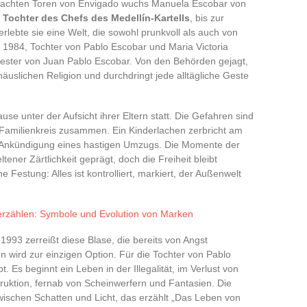
achten Toren von Envigado wuchs Manuela Escobar von
.
Tochter des Chefs des Medellín-Kartells
, bis zur
lebte sie eine Welt, die sowohl prunkvoll als auch von
1984, Tochter von Pablo Escobar und Maria Victoria
wester von Juan Pablo Escobar. Von den Behörden gejagt,
äuslichen Religion und durchdringt jede alltägliche Geste
se unter der Aufsicht ihrer Eltern statt. Die Gefahren sind
Familienkreis zusammen. Ein Kinderlachen zerbricht am
 Ankündigung eines hastigen Umzugs. Die Momente der
tener Zärtlichkeit geprägt, doch die Freiheit bleibt
e Festung: Alles ist kontrolliert, markiert, der Außenwelt
rzählen: Symbole und Evolution von Marken
93 zerreißt diese Blase, die bereits von Angst
n wird zur einzigen Option. Für die Tochter von Pablo
 Es beginnt ein Leben in der Illegalität, im Verlust von
ruktion, fernab von Scheinwerfern und Fantasien. Die
zwischen Schatten und Licht, das erzählt „Das Leben von