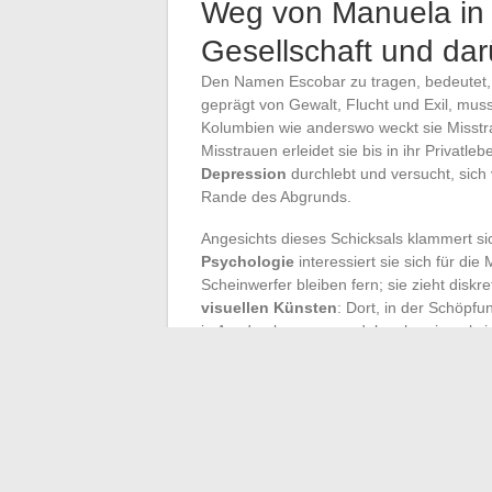
Weg von Manuela in 
Gesellschaft und dar
Den Namen Escobar zu tragen, bedeutet, 
geprägt von Gewalt, Flucht und Exil, mu
Kolumbien wie anderswo weckt sie Misstr
Misstrauen erleidet sie bis in ihr Privat
Depression
durchlebt und versucht, sich
Rande des Abgrunds.
Angesichts dieses Schicksals klammert s
Psychologie
interessiert sie sich für di
Scheinwerfer bleiben fern; sie zieht diskr
visuellen Künsten
: Dort, in der Schöpf
in Ausdruck zu verwandeln, ohne jemals in
Ihr Umfeld beschränkt sich auf einige Fre
zeichnet Manuela einen einzigartigen We
Escobar wirft Fragen auf: Kann eine Ges
Komplexität derjenigen akzeptieren, die
Manuela bleibt offen, an der Schnittstelle
Emanzipation.