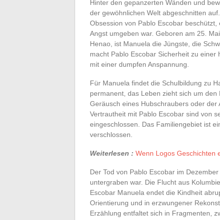
Hinter den gepanzerten Wänden und bew
der gewöhnlichen Welt abgeschnitten auf
Obsession von Pablo Escobar beschützt, er
Angst umgeben war. Geboren am 25. Mai 
Henao, ist Manuela die Jüngste, die Sch
macht Pablo Escobar Sicherheit zu einer h
mit einer dumpfen Anspannung.
Für Manuela findet die Schulbildung zu Hau
permanent, das Leben zieht sich um den 
Geräusch eines Hubschraubers oder der
Vertrautheit mit Pablo Escobar sind von sel
eingeschlossen. Das Familiengebiet ist ein
verschlossen.
Weiterlesen :
Wenn Logos Geschichten e
Der Tod von Pablo Escobar im Dezember 19
untergraben war. Die Flucht aus Kolumbie
Escobar Manuela endet die Kindheit abrupt.
Orientierung und in erzwungener Rekonst
Erzählung entfaltet sich in Fragmenten, 