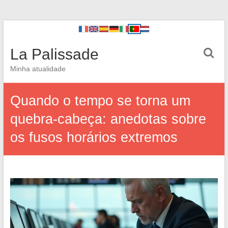
La Palissade
Minha atualidade
Quando o tempo se torna um
quebra-cabeça: anedotas sobre
os fusos horários extremos