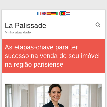
La Palissade
Minha atualidade
As etapas-chave para ter
sucesso na venda do seu imóvel
na região parisiense