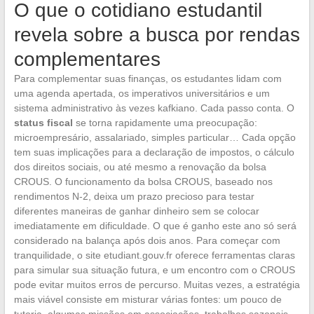
O que o cotidiano estudantil
revela sobre a busca por rendas
complementares
Para complementar suas finanças, os estudantes lidam com
uma agenda apertada, os imperativos universitários e um
sistema administrativo às vezes kafkiano. Cada passo conta. O
status fiscal
se torna rapidamente uma preocupação:
microempresário, assalariado, simples particular… Cada opção
tem suas implicações para a declaração de impostos, o cálculo
dos direitos sociais, ou até mesmo a renovação da bolsa
CROUS. O funcionamento da bolsa CROUS, baseado nos
rendimentos N-2, deixa um prazo precioso para testar
diferentes maneiras de ganhar dinheiro sem se colocar
imediatamente em dificuldade. O que é ganho este ano só será
considerado na balança após dois anos. Para começar com
tranquilidade, o site etudiant.gouv.fr oferece ferramentas claras
para simular sua situação futura, e um encontro com o CROUS
pode evitar muitos erros de percurso. Muitas vezes, a estratégia
mais viável consiste em misturar várias fontes: um pouco de
tutoria, algumas missões em associações, trabalhos sazonais…