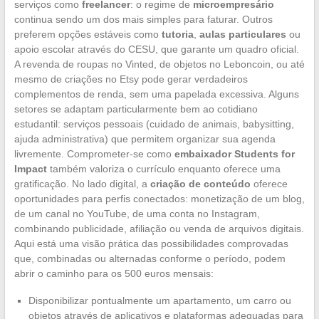
serviços como
freelancer
: o regime de
microempresário
continua sendo um dos mais simples para faturar. Outros
preferem opções estáveis como
tutoria
,
aulas particulares
ou
apoio escolar através do CESU, que garante um quadro oficial.
A revenda de roupas no Vinted, de objetos no Leboncoin, ou até
mesmo de criações no Etsy pode gerar verdadeiros
complementos de renda, sem uma papelada excessiva. Alguns
setores se adaptam particularmente bem ao cotidiano
estudantil: serviços pessoais (cuidado de animais, babysitting,
ajuda administrativa) que permitem organizar sua agenda
livremente. Comprometer-se como
embaixador Students for
Impact
também valoriza o currículo enquanto oferece uma
gratificação. No lado digital, a
criação de conteúdo
oferece
oportunidades para perfis conectados: monetização de um blog,
de um canal no YouTube, de uma conta no Instagram,
combinando publicidade, afiliação ou venda de arquivos digitais.
Aqui está uma visão prática das possibilidades comprovadas
que, combinadas ou alternadas conforme o período, podem
abrir o caminho para os 500 euros mensais:
Disponibilizar pontualmente um apartamento, um carro ou
objetos através de aplicativos e plataformas adequadas para