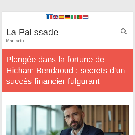
La Palissade
Mon actu
Plongée dans la fortune de
Hicham Bendaoud : secrets d’un
succès financier fulgurant