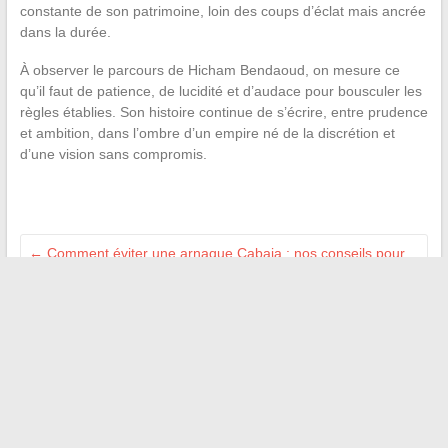
constante de son patrimoine, loin des coups d’éclat mais ancrée
dans la durée.
À observer le parcours de Hicham Bendaoud, on mesure ce
qu’il faut de patience, de lucidité et d’audace pour bousculer les
règles établies. Son histoire continue de s’écrire, entre prudence
et ambition, dans l’ombre d’un empire né de la discrétion et
d’une vision sans compromis.
←
Comment éviter une arnaque Cabaia : nos conseils pour
repérer les contrefaçons
Comprendre la différence entre aggloméré et mélaminé pour
mieux choisir vos matériaux
→
Recherche