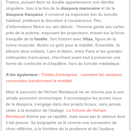
France, puisant dans sa double appartenance une identité
singulière. Issu à la fois de la
diaspora marocaine
et de la
diaspora française
, il construit sa trajectoire loin du tumulte
habituel, préférant la discrétion à l’exubérance. Peu
d’informations filtrent sur ses débuts : l’homme garde ses cartes
près de la poitrine, esquivant les projecteurs, misant sur la force
tranquille de la
famille
. Son histoire avec
Vitaa
, figure de la
scène musicale, illustre ce goût pour la stabilité. Ensemble, ils
élèvent deux enfants, Liam et Adam, entre Paris et les grandes
métropoles marocaines, cherchant avant tout à préserver une
forme de continuité et d’équilibre, hors du tumulte médiatique.
A lire également :
Flottes d'entreprise : comment les solutions
connectées transforment la mobilité
Mais le parcours de Hicham Bendaoud ne se résume pas à une
simple ascension économique. Il accompagne les jeunes issus
de la diaspora, s’engage dans des projets locaux, sans jamais
céder à la tentation de l’étalage.
La fortune de Hicham
Bendaoud
étonne par sa rapidité, mais aussi par la retenue dont
il fait preuve. Sa biographie se lit comme une succession de
choix réfléchis, à la frontière de la prudence et de l’audace,