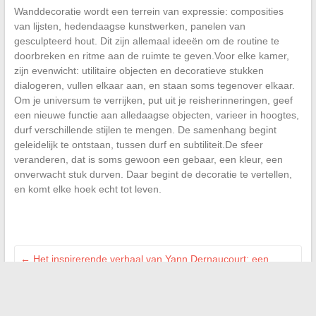
Wanddecoratie wordt een terrein van expressie: composities
van lijsten, hedendaagse kunstwerken, panelen van
gesculpteerd hout. Dit zijn allemaal ideeën om de routine te
doorbreken en ritme aan de ruimte te geven.Voor elke kamer,
zijn evenwicht: utilitaire objecten en decoratieve stukken
dialogeren, vullen elkaar aan, en staan soms tegenover elkaar.
Om je universum te verrijken, put uit je reisherinneringen, geef
een nieuwe functie aan alledaagse objecten, varieer in hoogtes,
durf verschillende stijlen te mengen. De samenhang begint
geleidelijk te ontstaan, tussen durf en subtiliteit.De sfeer
veranderen, dat is soms gewoon een gebaar, een kleur, een
onverwacht stuk durven. Daar begint de decoratie te vertellen,
en komt elke hoek echt tot leven.
←
Het inspirerende verhaal van Yann Dernaucourt: een
buitengewone succesverhaal
Hoe u uw verbinding met de Comptalia-app kunt maken: gids