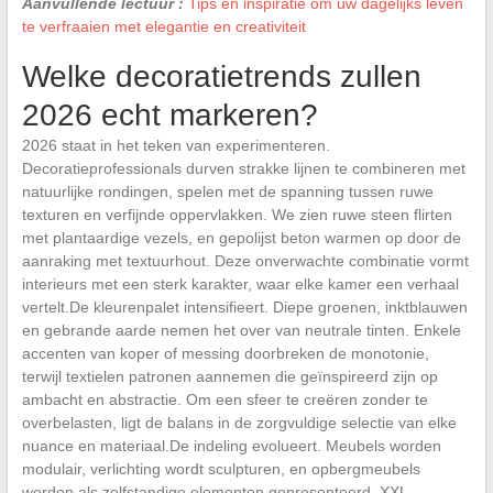
Aanvullende lectuur :
Tips en inspiratie om uw dagelijks leven
te verfraaien met elegantie en creativiteit
Welke decoratietrends zullen
2026 echt markeren?
2026 staat in het teken van experimenteren.
Decoratieprofessionals durven strakke lijnen te combineren met
natuurlijke rondingen, spelen met de spanning tussen ruwe
texturen en verfijnde oppervlakken. We zien ruwe steen flirten
met plantaardige vezels, en gepolijst beton warmen op door de
aanraking met textuurhout. Deze onverwachte combinatie vormt
interieurs met een sterk karakter, waar elke kamer een verhaal
vertelt.De kleurenpalet intensifieert. Diepe groenen, inktblauwen
en gebrande aarde nemen het over van neutrale tinten. Enkele
accenten van koper of messing doorbreken de monotonie,
terwijl textielen patronen aannemen die geïnspireerd zijn op
ambacht en abstractie. Om een sfeer te creëren zonder te
overbelasten, ligt de balans in de zorgvuldige selectie van elke
nuance en materiaal.De indeling evolueert. Meubels worden
modulair, verlichting wordt sculpturen, en opbergmeubels
worden als zelfstandige elementen gepresenteerd. XXL-