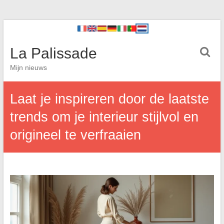
La Palissade
Mijn nieuws
Laat je inspireren door de laatste
trends om je interieur stijlvol en
origineel te verfraaien