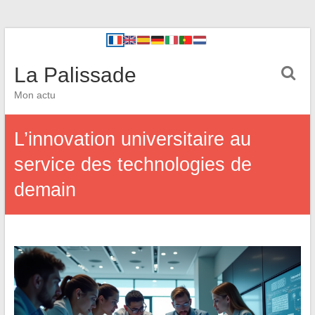
La Palissade
Mon actu
L’innovation universitaire au
service des technologies de
demain