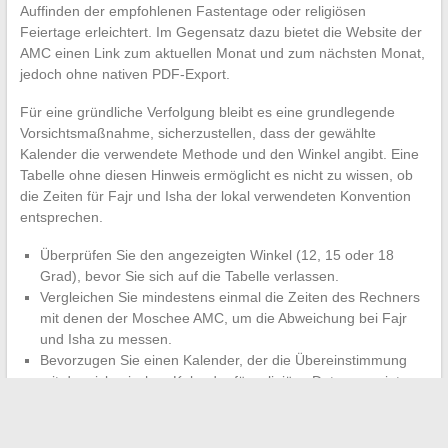
Auffinden der empfohlenen Fastentage oder religiösen
Feiertage erleichtert. Im Gegensatz dazu bietet die Website der
AMC einen Link zum aktuellen Monat und zum nächsten Monat,
jedoch ohne nativen PDF-Export.
Für eine gründliche Verfolgung bleibt es eine grundlegende
Vorsichtsmaßnahme, sicherzustellen, dass der gewählte
Kalender die verwendete Methode und den Winkel angibt. Eine
Tabelle ohne diesen Hinweis ermöglicht es nicht zu wissen, ob
die Zeiten für Fajr und Isha der lokal verwendeten Konvention
entsprechen.
Überprüfen Sie den angezeigten Winkel (12, 15 oder 18
Grad), bevor Sie sich auf die Tabelle verlassen.
Vergleichen Sie mindestens einmal die Zeiten des Rechners
mit denen der Moschee AMC, um die Abweichung bei Fajr
und Isha zu messen.
Bevorzugen Sie einen Kalender, der die Übereinstimmung
mit dem islamischen Kalender für religiöse Daten anzeigt.
Die Wahl der richtigen Gebetszeiten-Tabelle in Compiègne
basiert letztlich auf einem einfachen technischen Kriterium:
dem