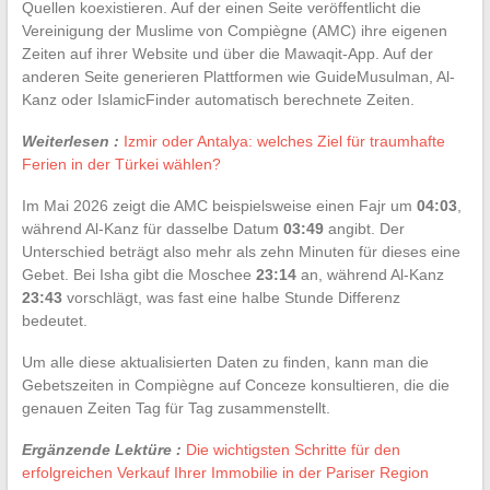
Quellen koexistieren. Auf der einen Seite veröffentlicht die
Vereinigung der Muslime von Compiègne (AMC) ihre eigenen
Zeiten auf ihrer Website und über die Mawaqit-App. Auf der
anderen Seite generieren Plattformen wie GuideMusulman, Al-
Kanz oder IslamicFinder automatisch berechnete Zeiten.
Weiterlesen :
Izmir oder Antalya: welches Ziel für traumhafte
Ferien in der Türkei wählen?
Im Mai 2026 zeigt die AMC beispielsweise einen Fajr um
04:03
,
während Al-Kanz für dasselbe Datum
03:49
angibt. Der
Unterschied beträgt also mehr als zehn Minuten für dieses eine
Gebet. Bei Isha gibt die Moschee
23:14
an, während Al-Kanz
23:43
vorschlägt, was fast eine halbe Stunde Differenz
bedeutet.
Um alle diese aktualisierten Daten zu finden, kann man die
Gebetszeiten in Compiègne auf Conceze konsultieren, die die
genauen Zeiten Tag für Tag zusammenstellt.
Ergänzende Lektüre :
Die wichtigsten Schritte für den
erfolgreichen Verkauf Ihrer Immobilie in der Pariser Region