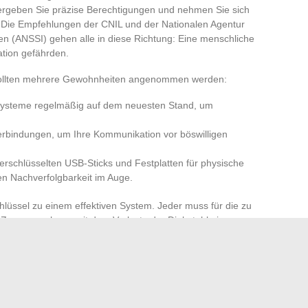
rgeben Sie präzise Berechtigungen und nehmen Sie sich
. Die Empfehlungen der CNIL und der Nationalen Agentur
men (ANSSI) gehen alle in diese Richtung: Eine menschliche
tion gefährden.
, sollten mehrere Gewohnheiten angenommen werden:
ssysteme regelmäßig auf dem neuesten Stand, um
rbindungen, um Ihre Kommunikation vor böswilligen
rschlüsselten USB-Sticks und Festplatten für physische
en Nachverfolgbarkeit im Auge.
chlüssel zu einem effektiven System. Jeder muss für die zu
 Zusammenhang mit dem Verlust oder Diebstahl eines
r Links sensibilisiert werden. Den digitalen Austausch zu
echnologie. Es ist eine Unternehmenskultur, ein gemeinsames
ls garantiert. Sie wird aufgebaut, weitergegeben und
en Zusammenarbeit, jeder Innovation. Die nächste