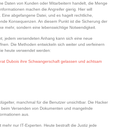
e Daten von Kunden oder Mitarbeitern handelt, die Menge
nformationen machen die Angreifer gierig. Hier will
 Eine abgefangene Datei, und es hagelt rechtliche,
gende Konsequenzen. An diesem Punkt ist die Sicherung der
ke mehr, sondern eine lebenswichtige Notwendigkeit.
ent, jedem versendeten Anhang kann sich eine neue
ffnen. Die Methoden entwickeln sich weiter und verfeinern
 die heute verwendet werden:
urat Dubois ihre Schwangerschaft gelassen und achtsam
ügelter, manchmal für die Benutzer unsichtbar. Die Hacker
Eile beim Versenden von Dokumenten und mangelnde
formationen aus.
ht mehr nur IT-Experten. Heute bestraft die Justiz jede