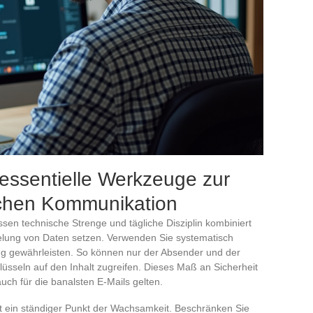
essentielle Werkzeuge zur
lichen Kommunikation
sen technische Strenge und tägliche Disziplin kombiniert
sselung von Daten setzen. Verwenden Sie systematisch
g gewährleisten. So können nur der Absender und der
üsseln auf den Inhalt zugreifen. Dieses Maß an Sicherheit
auch für die banalsten E-Mails gelten.
t ein ständiger Punkt der Wachsamkeit. Beschränken Sie