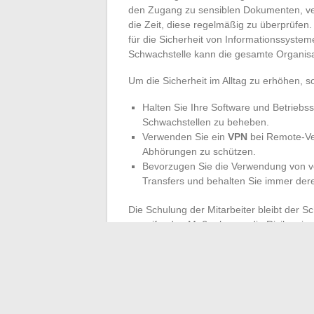
den Zugang zu sensiblen Dokumenten, ve
die Zeit, diese regelmäßig zu überprüfen
für die Sicherheit von Informationssyste
Schwachstelle kann die gesamte Organisa
Um die Sicherheit im Alltag zu erhöhen
Halten Sie Ihre Software und Betrieb
Schwachstellen zu beheben.
Verwenden Sie ein
VPN
bei Remote-Ve
Abhörungen zu schützen.
Bevorzugen Sie die Verwendung von ve
Transfers und behalten Sie immer der
Die Schulung der Mitarbeiter bleibt der S
ergreifenden Maßnahmen, die Risiken im
Mediums sowie die Gefahren betrügerische
schützen, ist nicht nur eine Frage der T
Bewusstsein, ein kollektives Engagement.
Am Ende ist die digitale Sicherheit niema
gepflegt, bei jedem Austausch, jeder neu