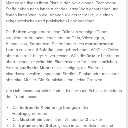
Materialien finden ihren Platz in den Kollektionen. Technische
Stoffe haben noch lange nicht das letzte Wort gesprochen und
finden ihren Weg in die urbanen Kleiderschränke, die einen
zeitgenössischen und praktischen Look verleihen.
Die
Farben
wagen mehr: eine Fülle von sonnigen Tönen,
strahlenden Nuancen, leuchtendem Gelb, Wiesengrün,
Himmelblau, Sorbetrosa. Die Anhänger des
monochromen
Looks
setzen auf Subtilität, von gebrochenem Weiß bis Ocker,
ohne das rosé-beige zu vergessen. Was die
Drucke
betrifft, so
überraschen sie weiterhin. Blumenkleider für einen ländlichen
Akzent,
grafische Muster
für diejenigen, die Eindruck
hinterlassen wollen, imposante Streifen, Punkte oder miniature
abstrakte Muster. Die Kreativität kennt keine Grenzen.
Um sich besser zurechtzufinden, hier, wie die Schlüsselkleider in
den Trend passen:
Das
bedruckte Kleid
bringt Energie in die
Frühlingsgarderobe
Das
Musterkleid
verleiht der Silhouette Charakter
Der
bohème-chic Stil
zeigt sich in weiten Schnitten und