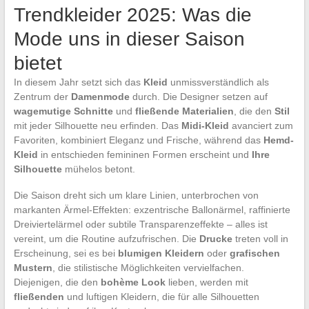
Trendkleider 2025: Was die
Mode uns in dieser Saison
bietet
In diesem Jahr setzt sich das
Kleid
unmissverständlich als
Zentrum der
Damenmode
durch. Die Designer setzen auf
wagemutige Schnitte
und
fließende Materialien
, die den
Stil
mit jeder Silhouette neu erfinden. Das
Midi-Kleid
avanciert zum
Favoriten, kombiniert Eleganz und Frische, während das
Hemd-
Kleid
in entschieden femininen Formen erscheint und
Ihre
Silhouette
mühelos betont.
Die Saison dreht sich um klare Linien, unterbrochen von
markanten Ärmel-Effekten: exzentrische Ballonärmel, raffinierte
Dreiviertelärmel oder subtile Transparenzeffekte – alles ist
vereint, um die Routine aufzufrischen. Die
Drucke
treten voll in
Erscheinung, sei es bei
blumigen Kleidern
oder
grafischen
Mustern
, die stilistische Möglichkeiten vervielfachen.
Diejenigen, die den
bohème Look
lieben, werden mit
fließenden
und luftigen Kleidern, die für alle Silhouetten