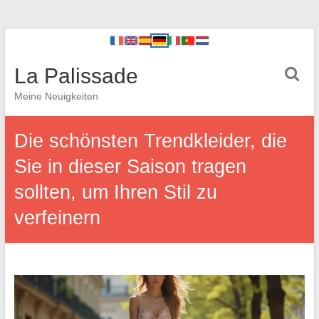
La Palissade
Meine Neuigkeiten
Die schönsten Trendkleider, die
Sie in dieser Saison tragen
sollten, um Ihren Stil zu
verfeinern