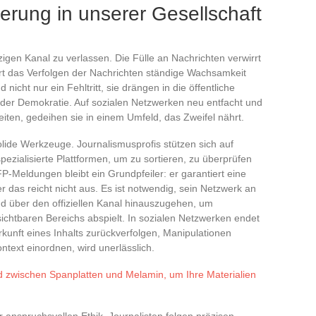
erung in unserer Gesellschaft
zigen Kanal zu verlassen. Die Fülle an Nachrichten verwirrt
ert das Verfolgen der Nachrichten ständige Wachsamkeit
icht nur ein Fehltritt, sie drängen in die öffentliche
der Demokratie. Auf sozialen Netzwerken neu entfacht und
eiten, gedeihen sie in einem Umfeld, das Zweifel nährt.
ide Werkzeuge. Journalismusprofis stützen sich auf
ialisierte Plattformen, um zu sortieren, zu überprüfen
P-Meldungen bleibt ein Grundpfeiler: er garantiert eine
r das reicht nicht aus. Es ist notwendig, sein Netzwerk an
nd über den offiziellen Kanal hinauszugehen, um
ichtbaren Bereichs abspielt. In sozialen Netzwerken endet
rkunft eines Inhalts zurückverfolgen, Manipulationen
text einordnen, wird unerlässlich.
d zwischen Spanplatten und Melamin, um Ihre Materialien
r anspruchsvollen Ethik. Journalisten folgen präzisen