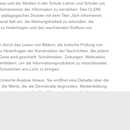
esse und der Medien in der Schule Lehrer und Schüler um
echanismen der Information zu verstehen. Das CLEMI
 pädagogisches Dossier mit dem Titel „Sich informieren,
rial lädt ein, die Meinungsfreiheit zu erkunden, die
 zu hinterfragen und den wachsenden Einfluss von
n durch das Lesen von Bildern, die kritische Prüfung von
s Hinterfragen der Konstruktion der Nachrichten. Bei jedem
che Geist wird geschärft. Schulmedien, Zeitungen, Webradios,
feldern, um die Informationsproduktion zu entschlüsseln,
Schwächen ans Licht zu bringen.
chnische Analyse hinaus. Sie eröffnet eine Debatte über die
er die Werte, die die Demokratie begründen. Medienbildung
 Generationen auf die Überfülle an Inhalten, die Manipulation
rzählungen vorzubereiten. Bereits in der Oberstufe, sei es
 verankert dieses Lernen des kritischen Denkens nachhaltig
richtenflusses kann jeder wählen: sich dem Lärm zu fügen
 verstehen. Hier spielt sich die Freiheit des Geistes ab,