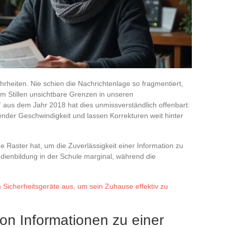
rheiten. Nie schien die Nachrichtenlage so fragmentiert,
im Stillen unsichtbare Grenzen in unseren
 aus dem Jahr 2018 hat dies unmissverständlich offenbart:
ender Geschwindigkeit und lassen Korrekturen weit hinter
 Raster hat, um die Zuverlässigkeit einer Information zu
Medienbildung in der Schule marginal, während die
n Sicherheitsgeräte aus, um sein Zuhause effektiv zu
on Informationen zu einer