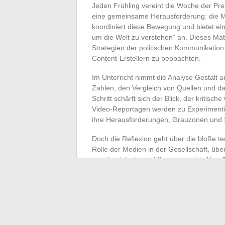
Jeden Frühling vereint die Woche der Pr
eine gemeinsame Herausforderung: die M
koordiniert diese Bewegung und bietet ein
um die Welt zu verstehen“ an. Dieses Mate
Strategien der politischen Kommunikation
Content-Erstellern zu beobachten.
Im Unterricht nimmt die Analyse Gestalt a
Zahlen, den Vergleich von Quellen und da
Schritt schärft sich der Blick, der kritis
Video-Reportagen werden zu Experimentier
ihre Herausforderungen, Grauzonen und 
Doch die Reflexion geht über die bloße te
Rolle der Medien in der Gesellschaft, üb
erweist sich als ein Mittel, um zukünftige
von Bildern und die Viralität von Online-E
im technischen oder beruflichen Bereich,
die kollektive Wachsamkeit.
Angesichts dieses ununterbrochenen Nach
oder lernen zuzuhören, zu sortieren und zu