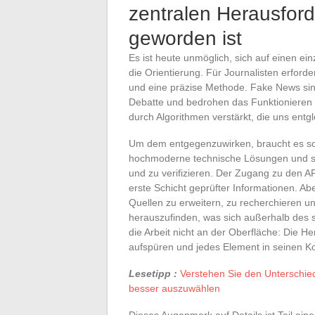
zentralen Herausford
geworden ist
Es ist heute unmöglich, sich auf einen ein
die Orientierung. Für Journalisten erford
und eine präzise Methode. Fake News sind n
Debatte und bedrohen das Funktionieren 
durch Algorithmen verstärkt, die uns entgl
Um dem entgegenzuwirken, braucht es sol
hochmoderne technische Lösungen und spez
und zu verifizieren. Der Zugang zu den AF
erste Schicht geprüfter Informationen. Abe
Quellen zu erweitern, zu recherchieren u
herauszufinden, was sich außerhalb des s
die Arbeit nicht an der Oberfläche: Die He
aufspüren und jedes Element in seinen Kon
Lesetipp :
Verstehen Sie den Unterschie
besser auszuwählen
Dieses Augenmerk auf Details ist Teil eine