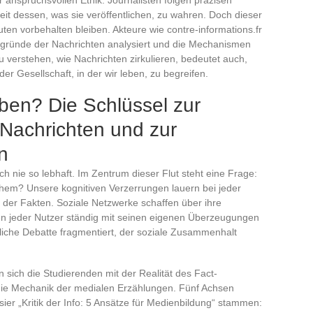
it dessen, was sie veröffentlichen, zu wahren. Doch dieser
uten vorbehalten bleiben. Akteure wie contre-informations.fr
rgründe der Nachrichten analysiert und die Mechanismen
u verstehen, wie Nachrichten zirkulieren, bedeutet auch,
 Gesellschaft, in der wir leben, zu begreifen.
uben? Die Schlüssel zur
 Nachrichten und zur
n
h nie so lebhaft. Im Zentrum dieser Flut steht eine Frage:
em? Unsere kognitiven Verzerrungen lauern bei jeder
n der Fakten. Soziale Netzwerke schaffen über ihre
en jeder Nutzer ständig mit seinen eigenen Überzeugungen
ntliche Debatte fragmentiert, der soziale Zusammenhalt
n sich die Studierenden mit der Realität des Fact-
die Mechanik der medialen Erzählungen. Fünf Achsen
sier „Kritik der Info: 5 Ansätze für Medienbildung“ stammen: