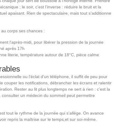
chaque jour sert de boussole à l’horloge interne. Prendre
canique ; le soir, c’est l’inverse : réduire le bruit et la
rituel apaisant. Rien de spectaculaire, mais tout s’additionne
er au corps ses chances :
ment l’après-midi, pour libérer la pression de la journée
 thé après 17h
ne literie, température autour de 18°C, pièce calme
irables
ionnelle ou l’éclat d’un téléphone, il suffit de peu pour
e couper les notifications, débrancher les écrans et ralentir
tion. Rester au lit plus longtemps ne sert à rien : c’est la
te, consulter un médecin du sommeil peut permettre
est tout le rythme de la journée qui s’allège. On avance
voir repris la maîtrise sur le temps,et sur soi-même.