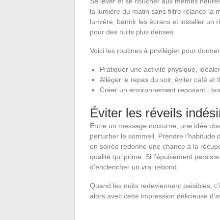
Se lever et se coucher aux mêmes heures 
la lumière du matin sans filtre relance la mé
lumière, bannir les écrans et installer un 
pour des nuits plus denses.
Voici les routines à privilégier pour donn
Pratiquer une activité physique, idéale
Alléger le repas du soir, éviter café et
Créer un environnement reposant : bon
Éviter les réveils indés
Entre un message nocturne, une idée obsess
perturber le sommeil. Prendre l’habitude d
en soirée redonne une chance à la récupéra
qualité qui prime. Si l’épuisement persis
d’enclencher un vrai rebond.
Quand les nuits redeviennent paisibles, c’
alors avec cette impression délicieuse d’a