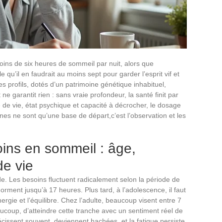
moins de six heures de sommeil par nuit, alors que
 qu’il en faudrait au moins sept pour garder l’esprit vif et
s profils, dotés d’un patrimoine génétique inhabituel,
ne garantit rien : sans vraie profondeur, la santé finit par
 de vie, état psychique et capacité à décrocher, le dosage
es ne sont qu’une base de départ,c’est l’observation et les
ins en sommeil : âge,
de vie
e. Les besoins fluctuent radicalement selon la période de
orment jusqu’à 17 heures. Plus tard, à l’adolescence, il faut
rgie et l’équilibre. Chez l’adulte, beaucoup visent entre 7
aucoup, d’atteindre cette tranche avec un sentiment réel de
écissent souvent, deviennent hachées, et la fatigue persiste