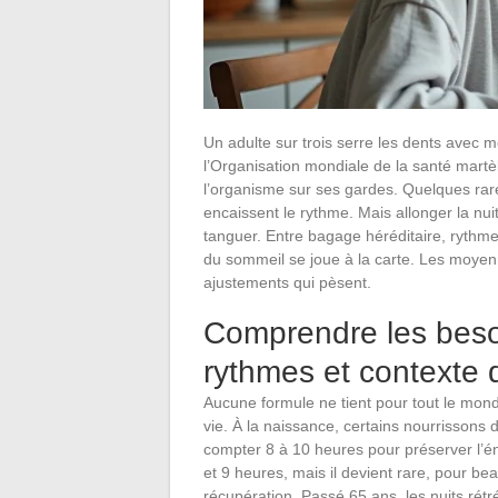
Un adulte sur trois serre les dents avec 
l’Organisation mondiale de la santé martèle
l’organisme sur ses gardes. Quelques rare
encaissent le rythme. Mais allonger la nuit 
tanguer. Entre bagage héréditaire, rythme
du sommeil se joue à la carte. Les moyenn
ajustements qui pèsent.
Comprendre les beso
rythmes et contexte 
Aucune formule ne tient pour tout le mond
vie. À la naissance, certains nourrissons d
compter 8 à 10 heures pour préserver l’éne
et 9 heures, mais il devient rare, pour be
récupération. Passé 65 ans, les nuits rétr