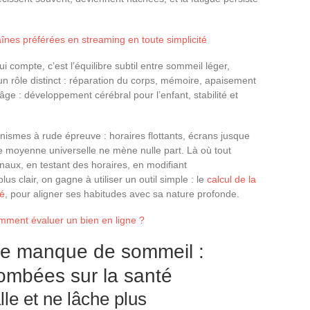
nes préférées en streaming en toute simplicité
ui compte, c’est l’équilibre subtil entre sommeil léger,
n rôle distinct : réparation du corps, mémoire, apaisement
âge : développement cérébral pour l’enfant, stabilité et
smes à rude épreuve : horaires flottants, écrans jusque
ne moyenne universelle ne mène nulle part. Là où tout
naux, en testant des horaires, en modifiant
us clair, on gagne à utiliser un outil simple : le
calcul de la
té
, pour aligner ses habitudes avec sa nature profonde.
mment évaluer un bien en ligne ?
 de manque de sommeil :
etombées sur la santé
lle et ne lâche plus